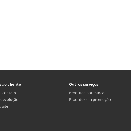
s ao cliente
Outros serviços
m contato
Produtos por marca
r devolução
Produtos em promoção
 site