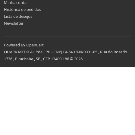
Minha conta
Histórico de pedidos
Lista de desejos
Newsletter
Powered By
OpenCart
QUARK MEDICAL ltda EPP - CNPJ 04.540.890/0001-85 , Rua do Rosario
1776 , Piracicaba , SP , CEP 13400-186 © 2026